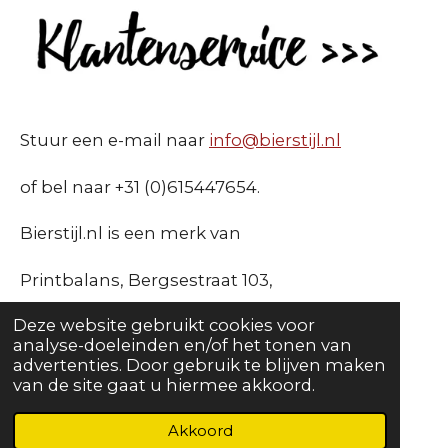
Stuur een e-mail naar
info@bierstijl.nl
of bel naar +31 (0)615447654.
Bierstijl.nl is een merk van
Printbalans, Bergsestraat 103,
Deze website gebruikt cookies voor
4724 CC Wouw |
analyse-doeleinden en/of het tonen van
advertenties. Door gebruik te blijven maken
KVK: 73325279 |
van de site gaat u hiermee akkoord.
BTW: NL001808108B15
Akkoord